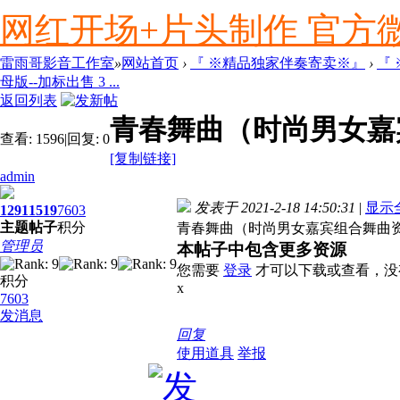
网红开场+片头制作 官方微信ly
雷雨哥影音工作室
»
网站首页
›
『 ※精品独家伴奏寄卖※』
›
『
母版--加标出售 3 ...
返回列表
青春舞曲（时尚男女嘉宾组
查看:
1596
|
回复:
0
[复制链接]
admin
发表于 2021-2-18 14:50:31
|
显示
1291
1519
7603
主题
帖子
积分
青春舞曲（时尚男女嘉宾组合舞曲资料）
管理员
本帖子中包含更多资源
您需要
登录
才可以下载或查看，没
积分
x
7603
发消息
回复
使用道具
举报