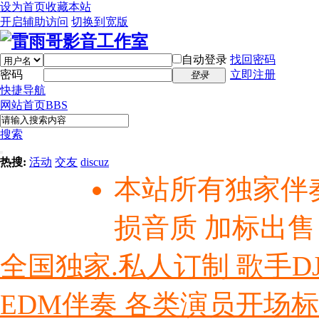
设为首页
收藏本站
开启辅助访问
切换到宽版
自动登录
找回密码
密码
立即注册
登录
快捷导航
网站首页
BBS
搜索
热搜:
活动
交友
discuz
本站所有独家伴
损音质 加标出售
全国独家.私人订制 歌手D
EDM伴奏 各类演员开场