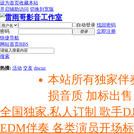
设为首页
收藏本站
开启辅助访问
切换到宽版
自动登录
找回密码
密码
立即注册
登录
快捷导航
网站首页
BBS
搜索
热搜:
活动
交友
discuz
本站所有独家伴
损音质 加标出售
全国独家.私人订制 歌手D
EDM伴奏 各类演员开场