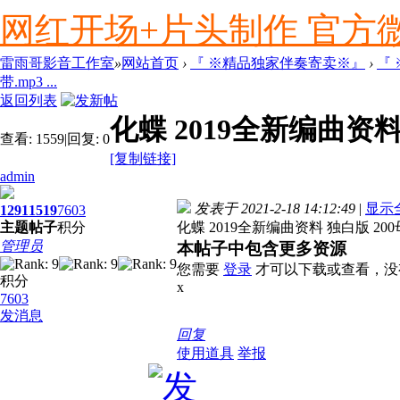
网红开场+片头制作 官方微信ly
雷雨哥影音工作室
»
网站首页
›
『 ※精品独家伴奏寄卖※』
›
『
带.mp3 ...
返回列表
化蝶 2019全新编曲资料 
查看:
1559
|
回复:
0
[复制链接]
admin
发表于 2021-2-18 14:12:49
|
显示
1291
1519
7603
主题
帖子
积分
化蝶 2019全新编曲资料 独白版 200
管理员
本帖子中包含更多资源
您需要
登录
才可以下载或查看，没
积分
x
7603
发消息
回复
使用道具
举报