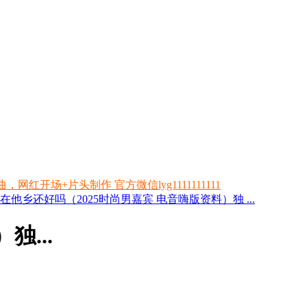
开场+片头制作 官方微信lyg1111111111
在他乡还好吗（2025时尚男嘉宾 电音嗨版资料）独 ...
...