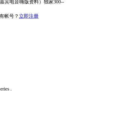
嘉宾电音嗨版资料）独家300--
有帐号？
立即注册
ries .