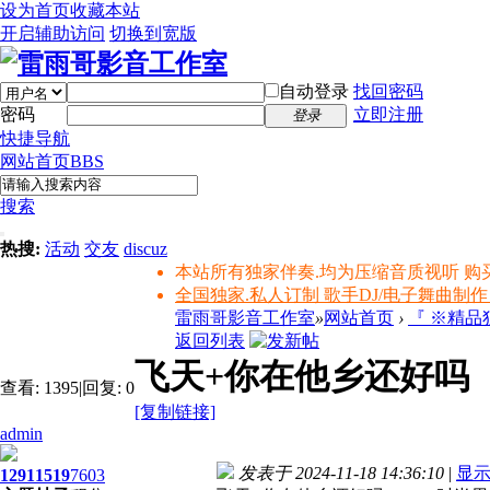
设为首页
收藏本站
开启辅助访问
切换到宽版
自动登录
找回密码
密码
立即注册
登录
快捷导航
网站首页
BBS
搜索
热搜:
活动
交友
discuz
本站所有独家伴奏.均为压缩音质视听 购
全国独家.私人订制 歌手DJ/电子舞曲制作
雷雨哥影音工作室
»
网站首页
›
『 ※精
返回列表
飞天+你在他乡还好吗（2
查看:
1395
|
回复:
0
[复制链接]
admin
发表于 2024-11-18 14:36:10
|
显
1291
1519
7603