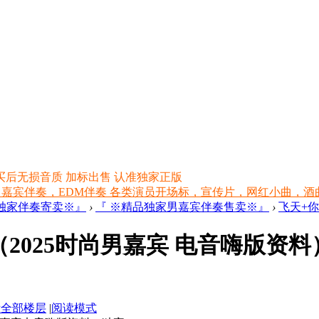
买后无损音质 加标出售 认准独家正版
 嘉宾伴奏，EDM伴奏 各类演员开场标，宣传片，网红小曲，酒曲，网红
品独家伴奏寄卖※』
›
『 ※精品独家男嘉宾伴奏售卖※』
›
飞天+你
025时尚男嘉宾 电音嗨版资料）独
示全部楼层
|
阅读模式