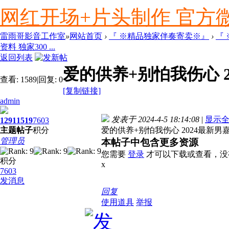
网红开场+片头制作 官方微信ly
雷雨哥影音工作室
»
网站首页
›
『 ※精品独家伴奏寄卖※』
›
『
资料 独家300 ...
返回列表
爱的供养+别怕我伤心 2
查看:
1589
|
回复:
0
[复制链接]
admin
发表于 2024-4-5 18:14:08
|
显示
1291
1519
7603
主题
帖子
积分
爱的供养+别怕我伤心 2024最新男嘉
管理员
本帖子中包含更多资源
您需要
登录
才可以下载或查看，没
积分
x
7603
发消息
回复
使用道具
举报