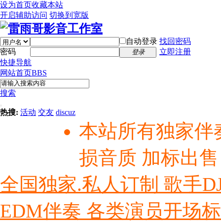
设为首页
收藏本站
开启辅助访问
切换到宽版
自动登录
找回密码
密码
立即注册
登录
快捷导航
网站首页
BBS
搜索
热搜:
活动
交友
discuz
本站所有独家伴
损音质 加标出售
全国独家.私人订制 歌手D
EDM伴奏 各类演员开场