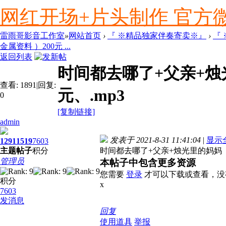
网红开场+片头制作 官方微信ly
雷雨哥影音工作室
»
网站首页
›
『 ※精品独家伴奏寄卖※』
›
『
金属资料 ）200元 ...
返回列表
时间都去哪了+父亲+烛光
查看:
1891
|
回复:
元、.mp3
0
[复制链接]
admin
发表于 2021-8-31 11:41:04
|
显示
1291
1519
7603
主题
帖子
积分
时间都去哪了+父亲+烛光里的妈妈（20
管理员
本帖子中包含更多资源
您需要
登录
才可以下载或查看，没
积分
x
7603
发消息
回复
使用道具
举报