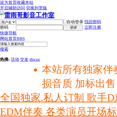
设为首页
收藏本站
开启辅助访问
切换到宽版
自动登录
找回密码
密码
立即注册
登录
快捷导航
网站首页
BBS
搜索
热搜:
活动
交友
discuz
本站所有独家伴
损音质 加标出售
全国独家.私人订制 歌手D
EDM伴奏 各类演员开场