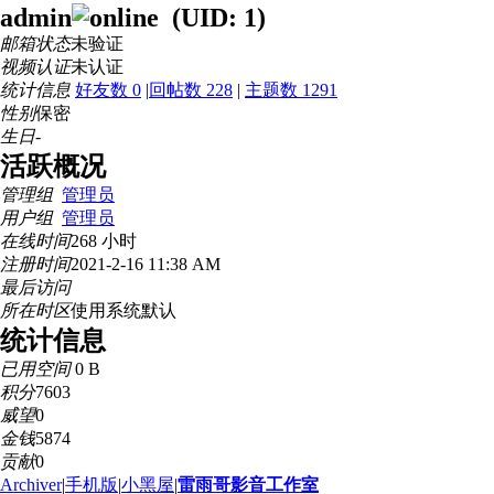
admin
(UID: 1)
邮箱状态
未验证
视频认证
未认证
统计信息
好友数 0
|
回帖数 228
|
主题数 1291
性别
保密
生日
-
活跃概况
管理组
管理员
用户组
管理员
在线时间
268 小时
注册时间
2021-2-16 11:38 AM
最后访问
所在时区
使用系统默认
统计信息
已用空间
0 B
积分
7603
威望
0
金钱
5874
贡献
0
Archiver
|
手机版
|
小黑屋
|
雷雨哥影音工作室