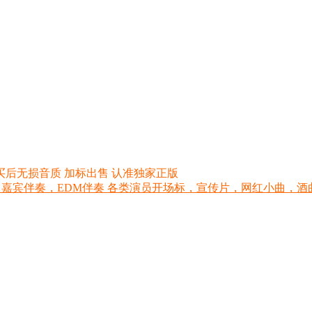
买后无损音质 加标出售 认准独家正版
 嘉宾伴奏，EDM伴奏 各类演员开场标，宣传片，网红小曲，酒曲，网红