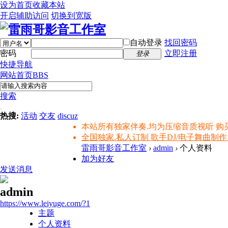
设为首页
收藏本站
开启辅助访问
切换到宽版
自动登录
找回密码
密码
立即注册
登录
快捷导航
网站首页
BBS
搜索
热搜:
活动
交友
discuz
本站所有独家伴奏.均为压缩音质视听 购
全国独家.私人订制 歌手DJ/电子舞曲制作
雷雨哥影音工作室
›
admin
›
个人资料
加为好友
发送消息
admin
https://www.leiyuge.com/?1
主题
个人资料