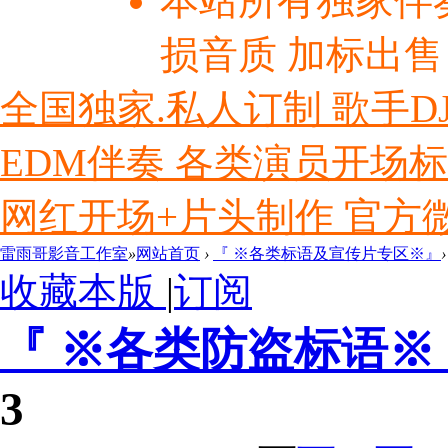
本站所有独家伴
损音质 加标出售
全国独家.私人订制 歌手D
EDM伴奏 各类演员开场
网红开场+片头制作 官方微信ly
雷雨哥影音工作室
»
网站首页
›
『 ※各类标语及宣传片专区※』
›
收藏本版
|
订阅
『 ※各类防盗标语※
3