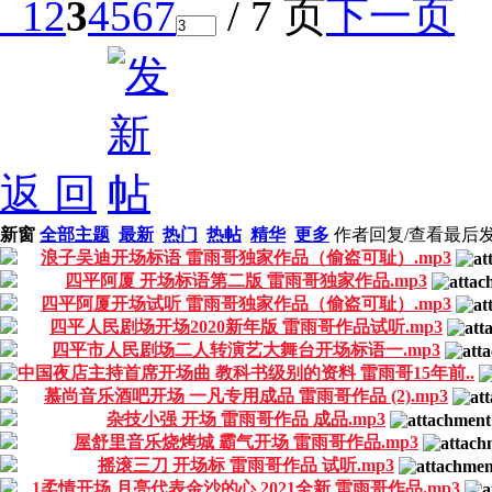
1
2
3
4
5
6
7
/ 7 页
下一页
返 回
新窗
全部主题
最新
热门
热帖
精华
更多
作者
回复/查看
最后
浪子吴迪开场标语 雷雨哥独家作品（偷盗可耻）.mp3
四平阿厦 开场标语第二版 雷雨哥独家作品.mp3
四平阿厦开场试听 雷雨哥独家作品（偷盗可耻）.mp3
四平人民剧场开场2020新年版 雷雨哥作品试听.mp3
四平市人民剧场二人转演艺大舞台开场标语一.mp3
中国夜店主持首席开场曲 教科书级别的资料 雷雨哥15年前..
慕尚音乐酒吧开场 一凡专用成品 雷雨哥作品 (2).mp3
杂技小强 开场 雷雨哥作品 成品.mp3
屋舒里音乐烧烤城 霸气开场 雷雨哥作品.mp3
摇滚三刀 开场标 雷雨哥作品 试听.mp3
1柔情开场 月亮代表金沙的心 2021全新 雷雨哥作品.mp3