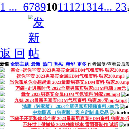
1 ...
6
7
8
9
10
11
12
13
14
... 23
返 回
新窗
全部主题
最新
热门
热帖
精华
更多
作者
回复/查看
最后
舞女+祝你平安 2023男嘉宾金属EDM气氛资料 独家200.mp
祝你平安 2023男嘉宾金属EDM气氛资料 独家200.mp3
当你孤单你会想起谁 2023最新男嘉宾EDM资料 独家200.mp
万疆+走进新时代 2022全新男嘉宾独家EDM电嗨 300元
舞女 2023男嘉宾金属EDM气氛资料 独家200.mp3
九妹 2023最新男嘉宾EDM气氛资料 独家200元mp3.mp3
鸿雁（独家版） 2023全新男嘉宾慢嗨资料 300元
中华民谣 （独家版）客户定制 非卖品
下辈子还要和你成个家 2023最新男嘉宾EDM资料 独家200
不枉世上做撇捺 2023独家版本 雷雨哥制作 试听