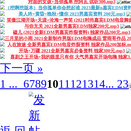
对面的女孩+当你孤单 挖阿瓦 试听300.mp3
（挖啊挖版本）当你孤单你会想起谁 2023最新n嘉宾EDM资料 ..
美人吟+黄昏+晚秋+懂你 2023男嘉宾资料 200元.mp3
笑傲江湖开场+天涯+沧海一声笑 (2021时尚嘉宾EDM电音舞曲.
与你无关 2021全新男嘉宾EDM独家200元.mp3
磕儿 (2021全新EDM男嘉宾炸裂资料) 独家作品200元.mp3
三月里的小雨 2021全新制作男版EDM电嗨成品 雷雨哥作品 200.
人在旅途 全新男嘉宾EDM电音炸裂资料 独家作品200加标.m
开场+万疆 2021全新男嘉宾必备资料 独家300元.mp3
喜剧之王开场+我的眼里只有你 大气男嘉宾开场电嗨 独家3..
下一页 »
1 ...
6
7
8
9
10
11
12
13
14
... 23