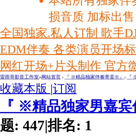
本站所有独家伴
损音质 加标出售
全国独家.私人订制 歌手D
EDM伴奏 各类演员开场
网红开场+片头制作 官方微信ly
雷雨哥影音工作室
»
网站首页
›
『 ※精品独家伴奏寄卖※』
›
『
收藏本版
|
订阅
『 ※精品独家男嘉
题:
447
|
排名:
1