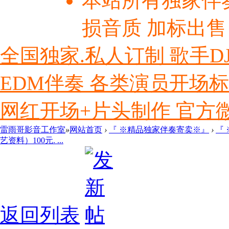
本站所有独家伴
损音质 加标出售
全国独家.私人订制 歌手D
EDM伴奏 各类演员开场
网红开场+片头制作 官方微信ly
雷雨哥影音工作室
»
网站首页
›
『 ※精品独家伴奏寄卖※』
›
『
艺资料）100元. ...
返回列表