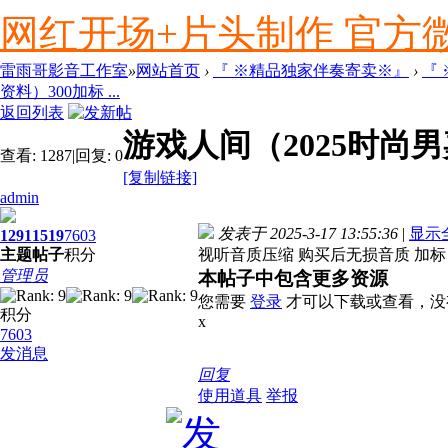
网红开场+片头制作 官方微信ly
雷雨哥影音工作室
»
网站首页
›
『 ※精品独家伴奏寄卖※』
›
『
资料）300加标 ...
返回列表
游戏人间（2025时尚
查看:
1287
|
回复:
0
[复制链接]
admin
发表于 2025-3-17 13:55:36
|
显示
1291
1519
7603
主题
帖子
积分
视听音质压缩 购买后无损音质 加标
管理员
本帖子中包含更多资源
您需要
登录
才可以下载或查看，没
积分
x
7603
发消息
回复
使用道具
举报