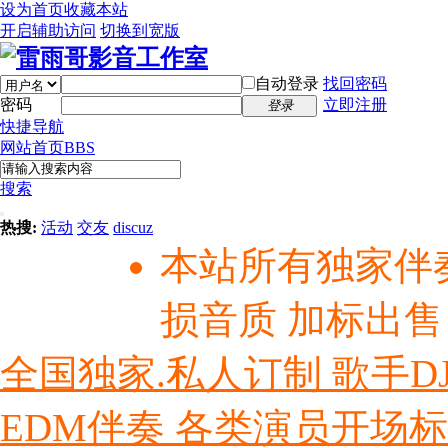
设为首页
收藏本站
开启辅助访问
切换到宽版
自动登录
找回密码
密码
立即注册
登录
快捷导航
网站首页
BBS
搜索
热搜:
活动
交友
discuz
本站所有独家伴
损音质 加标出售
全国独家.私人订制 歌手D
EDM伴奏 各类演员开场