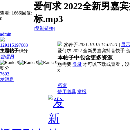
爱何求 2022全新男嘉
查看:
1666
|
回复:
标.mp3
0
[复制链接]
admin
发表于 2021-10-15 14:07:21
|
显
1291
1519
7603
主题
帖子
积分
爱何求 2022 全新男嘉宾抖音快手 贺
管理员
本帖子中包含更多资源
您需要
登录
才可以下载或查看，没
积分
x
7603
发消息
回复
使用道具
举报