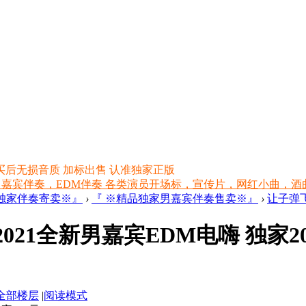
买后无损音质 加标出售 认准独家正版
 嘉宾伴奏，EDM伴奏 各类演员开场标，宣传片，网红小曲，酒曲，网红
品独家伴奏寄卖※』
›
『 ※精品独家男嘉宾伴奏售卖※』
›
让子弹飞
21全新男嘉宾EDM电嗨 独家200
全部楼层
|
阅读模式