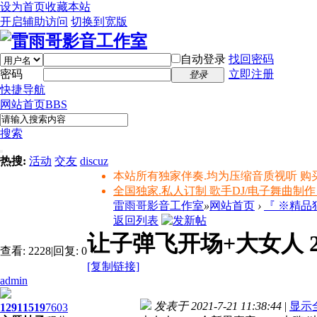
设为首页
收藏本站
开启辅助访问
切换到宽版
自动登录
找回密码
密码
立即注册
登录
快捷导航
网站首页
BBS
搜索
热搜:
活动
交友
discuz
本站所有独家伴奏.均为压缩音质视听 购
全国独家.私人订制 歌手DJ/电子舞曲制作
雷雨哥影音工作室
»
网站首页
›
『 ※精
返回列表
让子弹飞开场+大女人 20
查看:
2228
|
回复:
0
[复制链接]
admin
发表于 2021-7-21 11:38:44
|
显示
1291
1519
7603