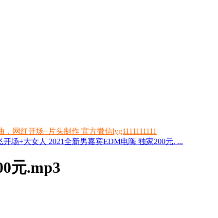
开场+片头制作 官方微信lyg1111111111
开场+大女人 2021全新男嘉宾EDM电嗨 独家200元. ...
元.mp3