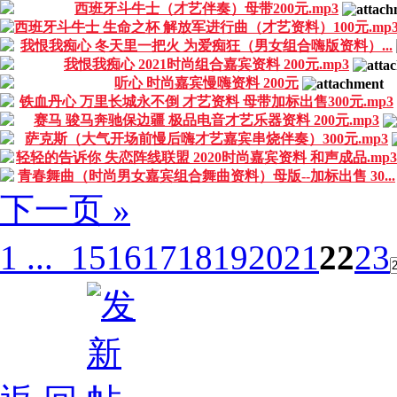
西班牙斗牛士（才艺伴奏）母带200元.mp3
西班牙斗牛士 生命之杯 解放军进行曲（才艺资料）100元.mp
我恨我痴心 冬天里一把火 为爱痴狂（男女组合嗨版资料）...
我恨我痴心 2021时尚组合嘉宾资料 200元.mp3
听心 时尚嘉宾慢嗨资料 200元
铁血丹心 万里长城永不倒 才艺资料 母带加标出售300元.mp3
赛马 骏马奔驰保边疆 极品电音才艺乐器资料 200元.mp3
萨克斯（大气开场前慢后嗨才艺嘉宾串烧伴奏）300元.mp3
轻轻的告诉你 失恋阵线联盟 2020时尚嘉宾资料 和声成品.mp3
青春舞曲（时尚男女嘉宾组合舞曲资料）母版--加标出售 30...
下一页 »
1 ...
15
16
17
18
19
20
21
22
23