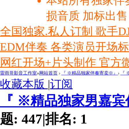
本站所有独家伴
损音质 加标出售
全国独家.私人订制 歌手D
EDM伴奏 各类演员开场
网红开场+片头制作 官方微信ly
雷雨哥影音工作室
»
网站首页
›
『 ※精品独家伴奏寄卖※』
›
『
收藏本版
|
订阅
『 ※精品独家男嘉
题:
447
|
排名:
1