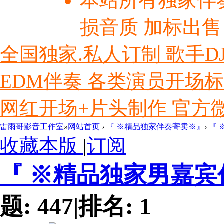
本站所有独家伴
损音质 加标出售
全国独家.私人订制 歌手D
EDM伴奏 各类演员开场
网红开场+片头制作 官方微信ly
雷雨哥影音工作室
»
网站首页
›
『 ※精品独家伴奏寄卖※』
›
『
收藏本版
|
订阅
『 ※精品独家男嘉
题:
447
|
排名:
1