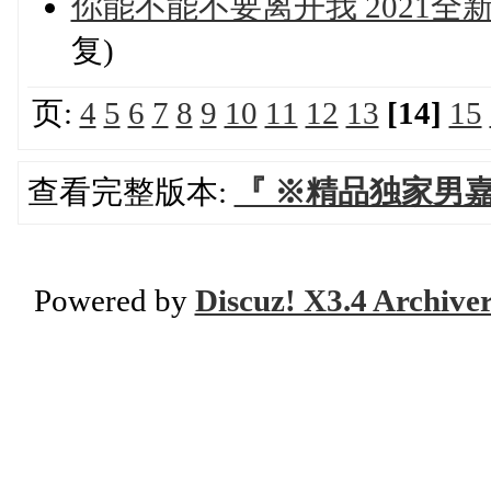
你能不能不要离开我 2021全新男
复)
页:
4
5
6
7
8
9
10
11
12
13
[14]
15
查看完整版本:
『 ※精品独家男
Powered by
Discuz! X3.4 Archive