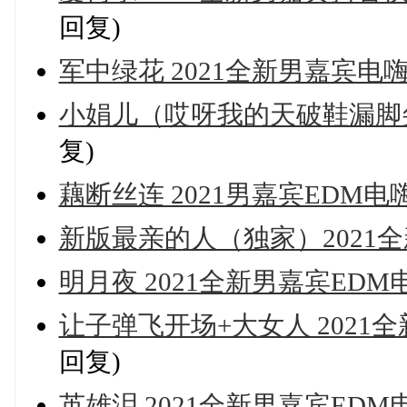
回复)
军中绿花 2021全新男嘉宾电嗨资
小娟儿（哎呀我的天破鞋漏脚尖
复)
藕断丝连 2021男嘉宾EDM电嗨
新版最亲的人（独家）2021全新
明月夜 2021全新男嘉宾EDM电
让子弹飞开场+大女人 2021全新
回复)
英雄泪 2021全新男嘉宾EDM电