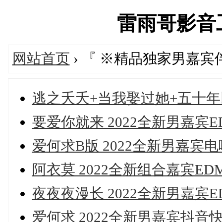
雷雨哥影音工作
网站首页
› 『 ※精品独家男嘉
逃之夭夭+当我娶过她+五十年以后
要爱你就来 2022全新男嘉宾E
爱何求B版 2022全新男嘉宾电
阿衣莫 2022全新组合嘉宾ED
夜夜夜漫长 2022全新男嘉宾E
爱何求 2022全新男嘉宾抖音快